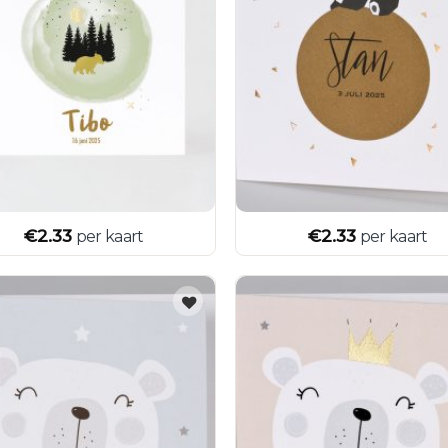
€
2.33
€
2.33
per kaart
per kaart