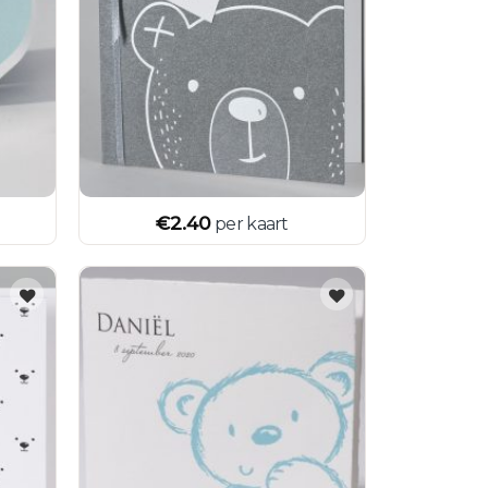
€
2.40
per kaart