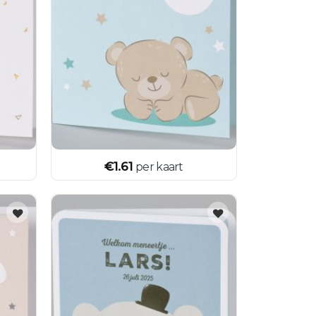
€
1.61
per kaart