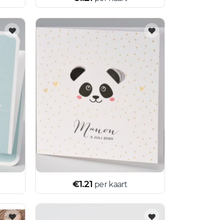
€
1.21
per kaart