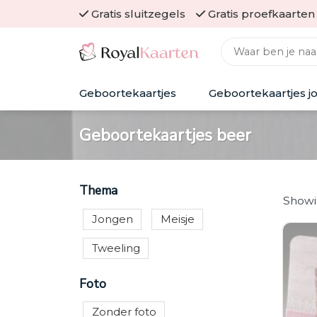
Skip
Gratis sluitzegels
Gratis proefkaarten
to
Zoeken naar:
content
Geboortekaartjes
Geboortekaartjes j
Geboortekaartjes beer
Thema
Showin
Jongen
Meisje
Tweeling
Foto
Zonder foto