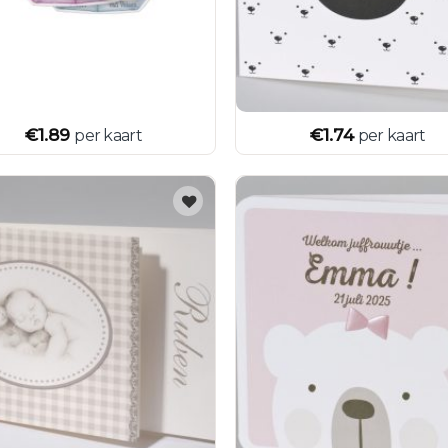
€
1.89
€
1.74
per kaart
per kaart