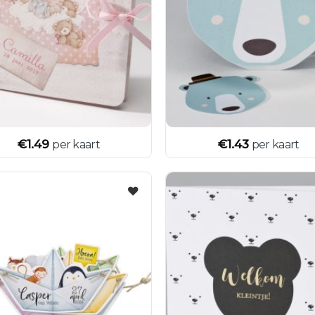
€
1.49
€
1.43
per kaart
per kaart