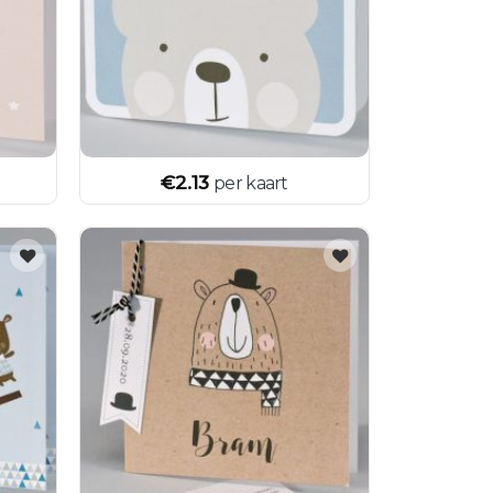
€
2.13
per kaart