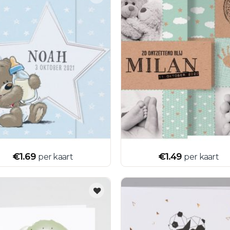
€
1.69
€
1.49
per kaart
per kaart