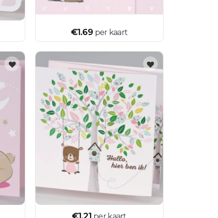
€
1.69
per kaart
€
1.21
per kaart