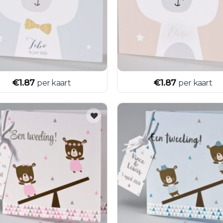
€
1.87
€
1.87
per kaart
per kaart