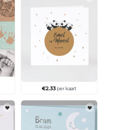
€
2.33
per kaart