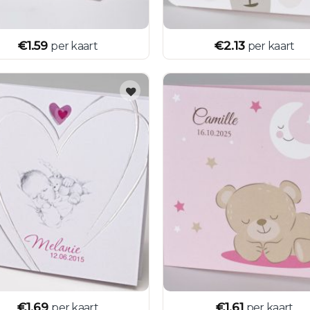
€
1.59
€
2.13
per kaart
per kaart
€
1.69
€
1.61
per kaart
per kaart