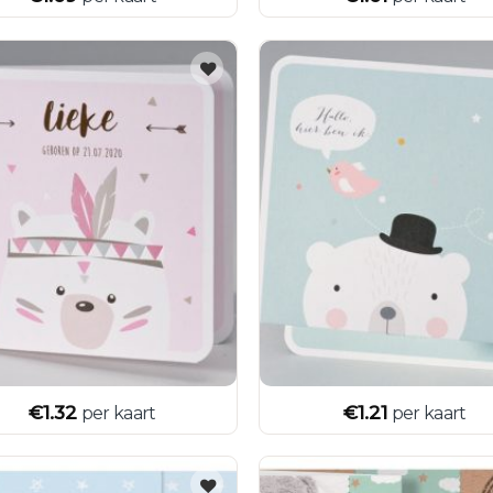
€
1.32
€
1.21
per kaart
per kaart