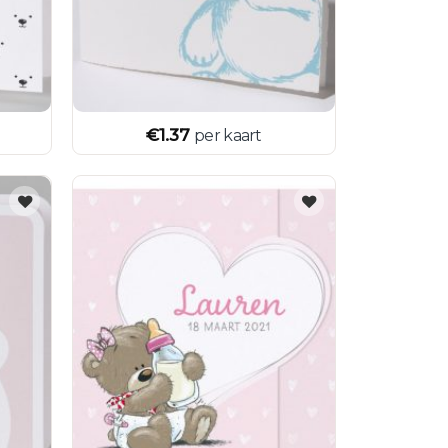
€
1.37
per kaart