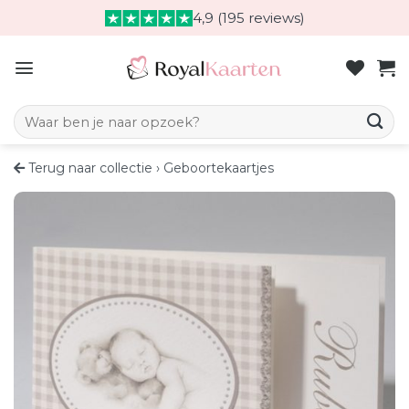
Skip
4,9 (195 reviews)
to
content
Zoeken naar:
Terug naar collectie
›
Geboortekaartjes