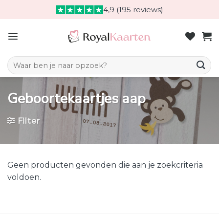
Skip
4,9 (195 reviews)
to
content
Zoeken naar:
Geboortekaartjes aap
Filter
Geen producten gevonden die aan je zoekcriteria
voldoen.