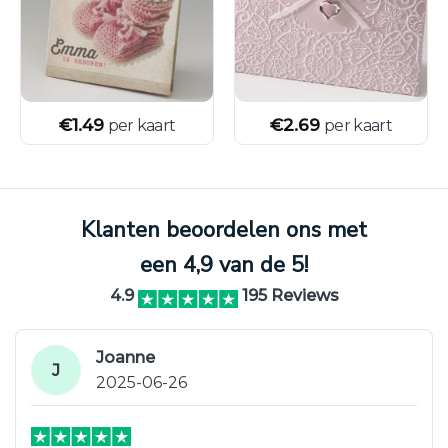
€
1.49
€
2.69
per kaart
per kaart
Klanten beoordelen ons met
een 4,9 van de 5!
4.9
195 Reviews
Joanne
J
2025-06-26