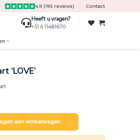
4,9 (195 reviews)
Contact
Heeft u vragen?
+31 6 11481670
en
rt ‘LOVE’
art
VE' aantal
egen aan winkelwagen