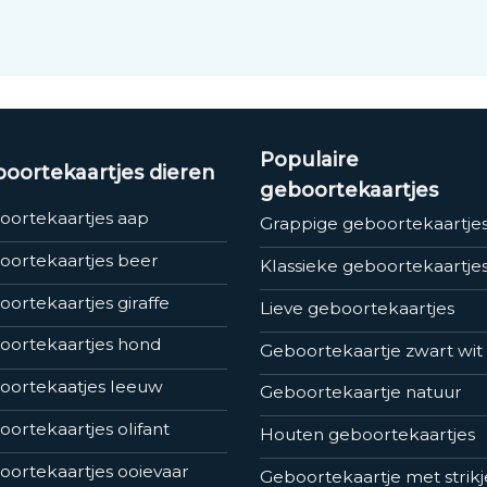
Populaire
oortekaartjes dieren
geboortekaartjes
oortekaartjes aap
Grappige geboortekaartje
oortekaartjes beer
Klassieke geboortekaartje
ortekaartjes giraffe
Lieve geboortekaartjes
oortekaartjes hond
Geboortekaartje zwart wit
oortekaatjes leeuw
Geboortekaartje natuur
ortekaartjes olifant
Houten geboortekaartjes
ortekaartjes ooievaar
Geboortekaartje met strikj