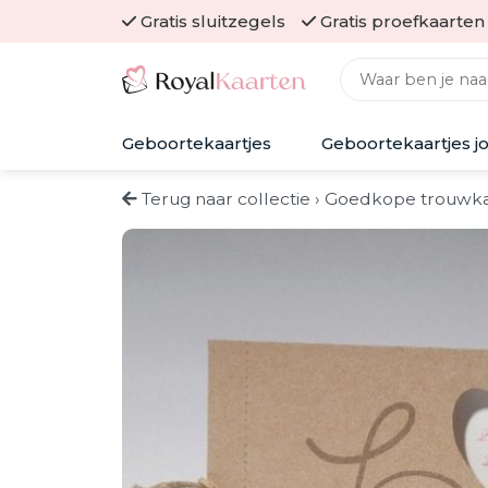
Skip
Gratis sluitzegels
Gratis proefkaarten
to
Zoeken naar:
content
Geboortekaartjes
Geboortekaartjes j
Terug naar collectie
›
Goedkope trouwka