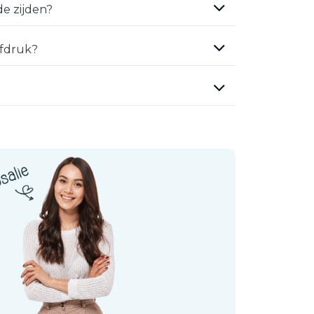
e zijden?
efdruk?