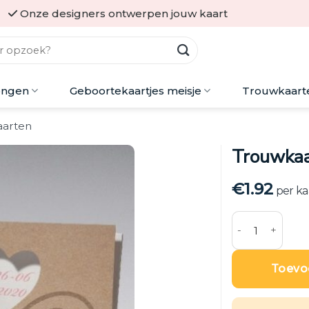
Onze designers ontwerpen jouw kaart
ongen
Geboortekaartjes meisje
Trouwkaart
arten
Trouwkaa
€
1.92
per ka
Trouwkaart 'LO
Toevo