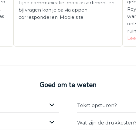
en.
geb
Fijne communicatie, mooi assortiment en
,
Roy
bij vragen kon je oa via appen
as
wan
corresponderen. Mooie site
ont
rui
Lee
Goed om te weten
Tekst opsturen?
Wat zijn de drukkosten