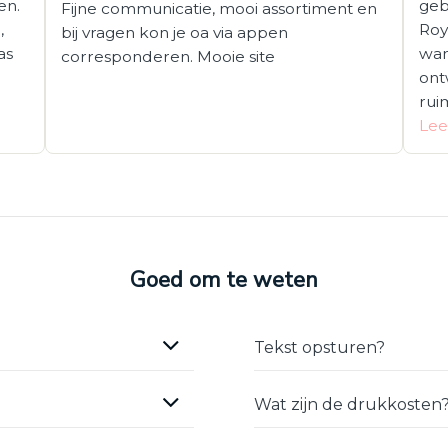
en.
geb
Fijne communicatie, mooi assortiment en
,
Roy
bij vragen kon je oa via appen
as
wan
corresponderen. Mooie site
ont
rui
Lee
Goed om te weten
Tekst opsturen?
Wat zijn de drukkosten