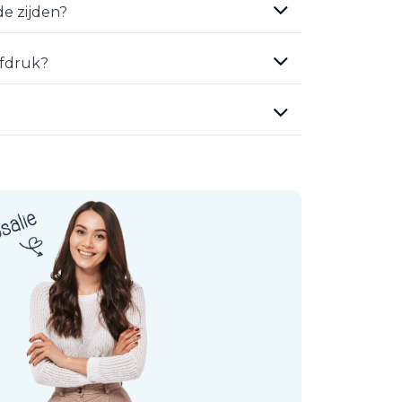
e zijden?
efdruk?