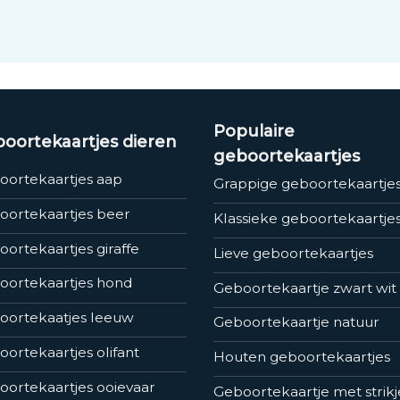
Populaire
oortekaartjes dieren
geboortekaartjes
oortekaartjes aap
Grappige geboortekaartje
oortekaartjes beer
Klassieke geboortekaartje
ortekaartjes giraffe
Lieve geboortekaartjes
oortekaartjes hond
Geboortekaartje zwart wit
oortekaatjes leeuw
Geboortekaartje natuur
ortekaartjes olifant
Houten geboortekaartjes
ortekaartjes ooievaar
Geboortekaartje met strikj