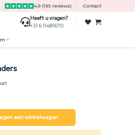
4,9 (195 reviews)
Contact
Heeft u vragen?
+31 6 11481670
en
nders
aart
aantal
egen aan winkelwagen