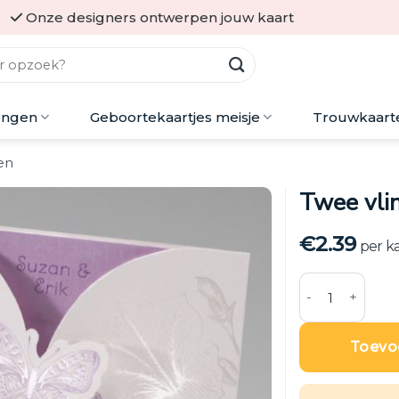
Onze designers ontwerpen jouw kaart
ongen
Geboortekaartjes meisje
Trouwkaart
en
Twee vli
€
2.39
per k
Twee vlinders 
Toevo