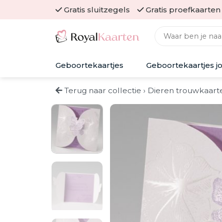
Skip
Gratis sluitzegels
Gratis proefkaarten
to
Zoeken naar:
content
Geboortekaartjes
Geboortekaartjes j
Terug naar collectie
›
Dieren trouwkaart