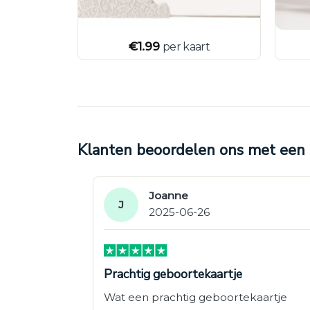
€
1.99
art
per kaart
Klanten beoordelen ons met een 4
Joanne
J
2025-06-26
Prachtig geboortekaartje
Wat een prachtig geboortekaartje