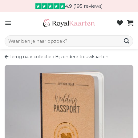
Skip
4,9 (195 reviews)
to
content
Zoeken naar:
Terug naar collectie
›
Bijzondere trouwkaarten