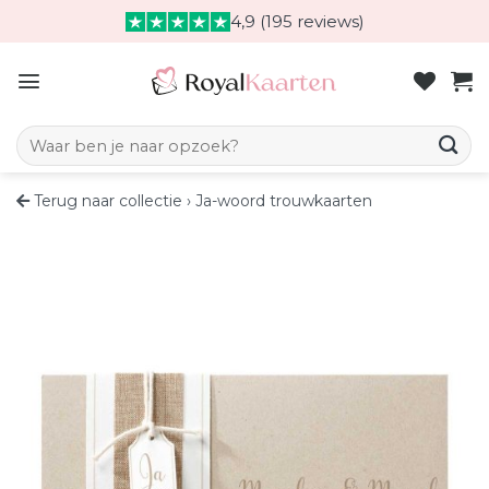
Skip
4,9 (195 reviews)
to
content
Zoeken naar:
Terug naar collectie
›
Ja-woord trouwkaarten