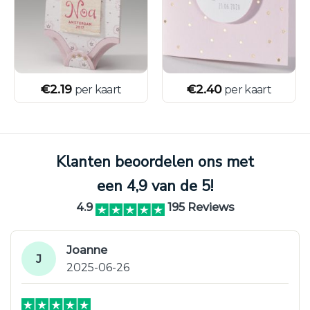
€
2.19
€
2.40
per kaart
per kaart
Klanten beoordelen ons met
een 4,9 van de 5!
4.9
195 Reviews
Joanne
J
2025-06-26