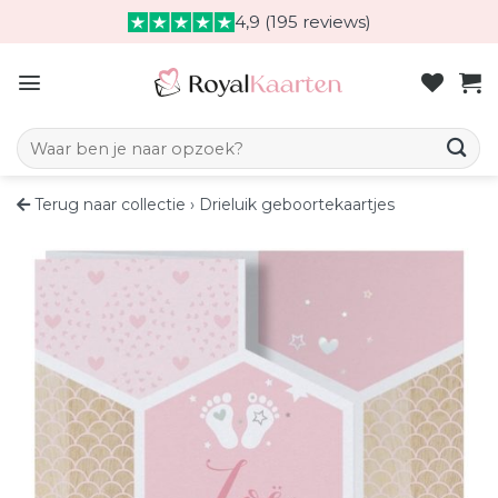
Skip
4,9 (195 reviews)
to
content
Zoeken naar:
Terug naar collectie
›
Drieluik geboortekaartjes