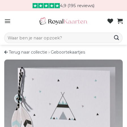
Skip
4,9 (195 reviews)
to
content
Zoeken naar:
Terug naar collectie
›
Geboortekaartjes