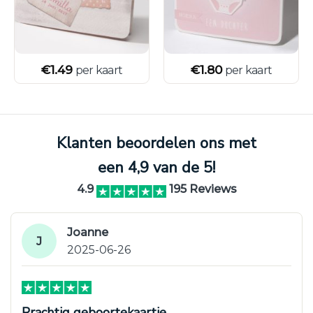
€
1.49
€
1.80
per kaart
per kaart
Klanten beoordelen ons met
een 4,9 van de 5!
4.9
195 Reviews
Joanne
J
2025-06-26
Prachtig geboortekaartje