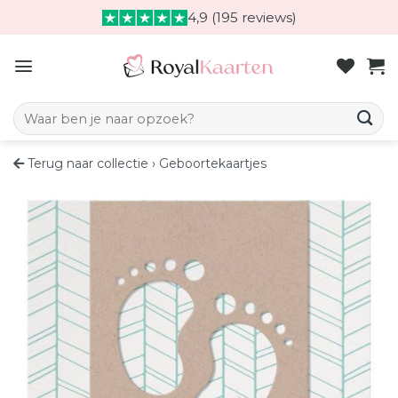
Skip
4,9 (195 reviews)
to
content
Zoeken naar:
Terug naar collectie
›
Geboortekaartjes