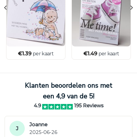
€
1.39
€
1.49
per kaart
per kaart
Klanten beoordelen ons met
een 4,9 van de 5!
4.9
195 Reviews
Joanne
J
2025-06-26