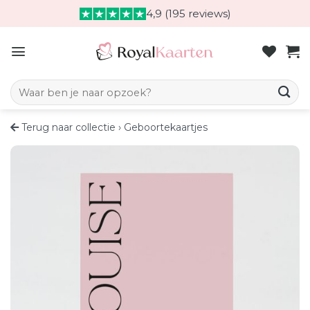
Skip
4,9 (195 reviews)
to
content
Zoeken naar:
Terug naar collectie
›
Geboortekaartjes