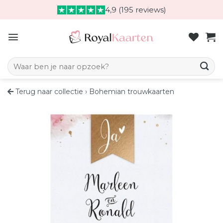
Skip
4,9 (195 reviews)
to
content
Zoeken naar:
Terug naar collectie
›
Bohemian trouwkaarten