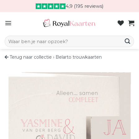
Skip
4,9 (195 reviews)
to
content
Zoeken naar:
Terug naar collectie
›
Belarto trouwkaarten