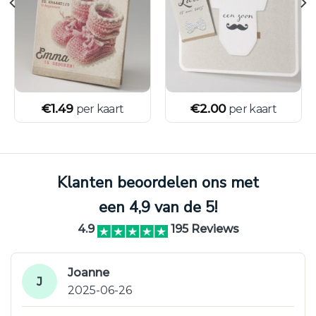
€
1.49
€
2.00
per kaart
per kaart
Klanten beoordelen ons met
een 4,9 van de 5!
4.9
195 Reviews
Joanne
J
2025-06-26