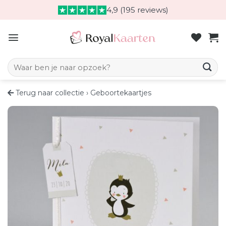
Skip
4,9 (195 reviews)
to
content
Zoeken naar:
Terug naar collectie
›
Geboortekaartjes