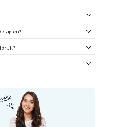
?
e zijden?
efdruk?