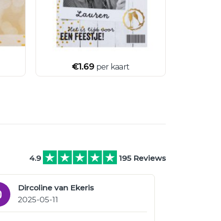
€
1.69
per kaart
4.9
195 Reviews
Dircoline van Ekeris
2025-05-11