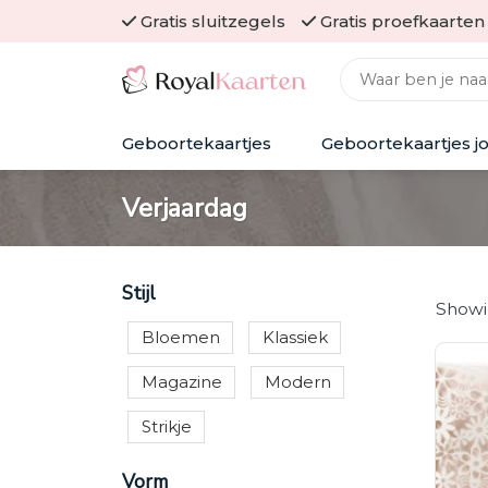
Skip
Gratis sluitzegels
Gratis proefkaarten
to
Zoeken naar:
content
Geboortekaartjes
Geboortekaartjes j
Verjaardag
Stijl
Showin
Bloemen
Klassiek
Magazine
Modern
Strikje
Vorm