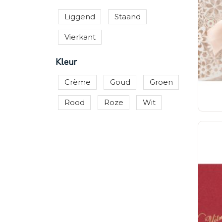
Liggend
Staand
Vierkant
Kleur
Crème
Goud
Groen
Rood
Roze
Wit