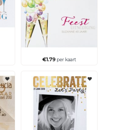
€
1.79
per kaart