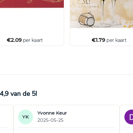
€
2.09
€
1.79
per kaart
per kaart
,9 van de 5!
Yvonne Keur
YK
2025-05-25